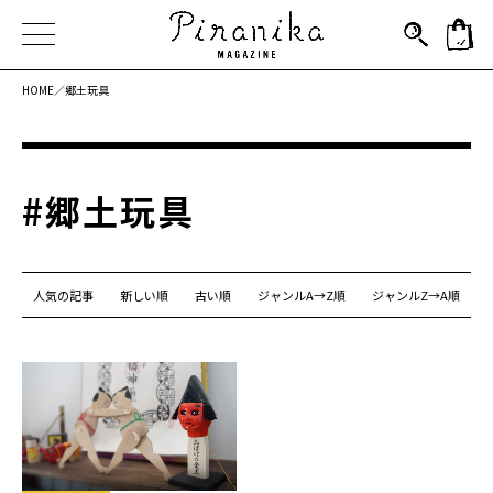
HOME／
郷土玩具
#郷土玩具
人気の記事
新しい順
古い順
ジャンルA→Z順
ジャンルZ→A順