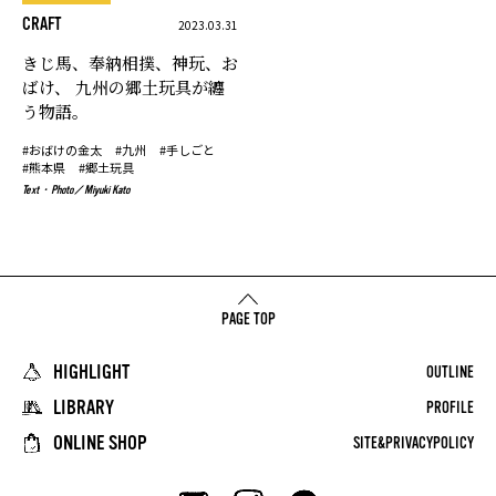
CRAFT
2023.03.31
きじ馬、奉納相撲、神玩、お
ばけ、
九州の郷土玩具が纏
う物語。
#おばけの金太
#九州
#手しごと
#熊本県
#郷土玩具
Text・Photo
Miyuki Kato
PAGE TOP
HIGHLIGHT
OUTLINE
LIBRARY
PROFILE
ONLINE SHOP
SITE&PRIVACYPOLICY