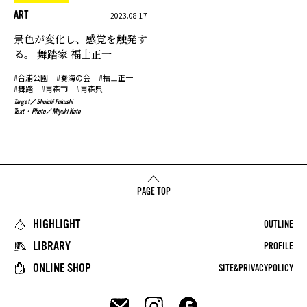
ART
2023.08.17
景色が変化し、感覚を触発す
る。
舞踏家 福士正一
#合浦公園
#奏海の会
#福士正一
#舞踏
#青森市
#青森県
Target
Shoichi Fukushi
Text・Photo
Miyuki Kato
PAGE TOP
HIGHLIGHT
OUTLINE
LIBRARY
PROFILE
ONLINE SHOP
SITE&PRIVACYPOLICY