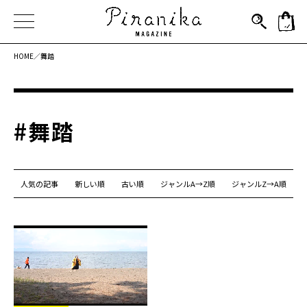
HOME／
舞踏
#舞踏
人気の記事
新しい順
古い順
ジャンルA→Z順
ジャンルZ→A順