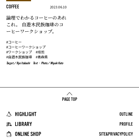
COFFEE
2023.06.10
論理でわかるコーヒーのあれ
これ。
自遊木民族珈琲のコ
ーヒーワークショップ。
#コーヒー
#コーヒーワークショップ
#ワークショップ
#焙煎
#自遊木民族珈琲
#青森県
Target
Ryo Itabashi
Text・Photo
Miyuki Kato
PAGE TOP
HIGHLIGHT
OUTLINE
LIBRARY
PROFILE
ONLINE SHOP
SITE&PRIVACYPOLICY